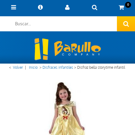
0
<
Volver
|
Inicio
>
Disfraces infantiles
>
Disfraz bella storytime infantil