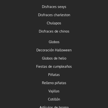
Disfraces sexys
Disfraces charleston
Chulapos
Disfraces de chinos
Globos
Decoración Halloween
Globos de helio
Fiestas de cumpleaños
Piñatas
Relleno piñatas
Vajillas
Cotillón
Artículos de broma