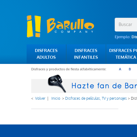
Ejemplo:
Di
DISFRACES
DISFRACES
DISFRACES 
ADULTOS
INFANTILES
TEMÁTICA
Disfraces y productos de fiesta alfabéticamente:
A
B
<
Volver
|
Inicio
>
Disfraces de películas, TV y personajes
>
Dis