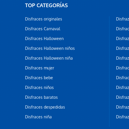
TOP CATEGORÍAS
Disfraces originales
Disfra
Disfraces Carnaval
Disfra
Disfraces Halloween
Disfra
Disfraces Halloween niños
Disfra
Disfraces Halloween niña
Disfra
Disfraces mujer
Disfra
Disfraces bebe
Disfra
Disfraces niños
Disfra
Disfraces baratos
Disfra
Disfraces despedidas
Disfra
Disfraces niña
Disfra