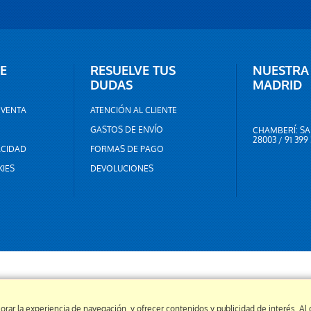
E
RESUELVE TUS
NUESTRA
DUDAS
MADRID
 VENTA
ATENCIÓN AL CLIENTE
GASTOS DE ENVÍO
CHAMBERÍ: SA
28003 / 91 399
ACIDAD
FORMAS DE PAGO
KIES
DEVOLUCIONES
orar la experiencia de navegación, y ofrecer contenidos y publicidad de interés. A