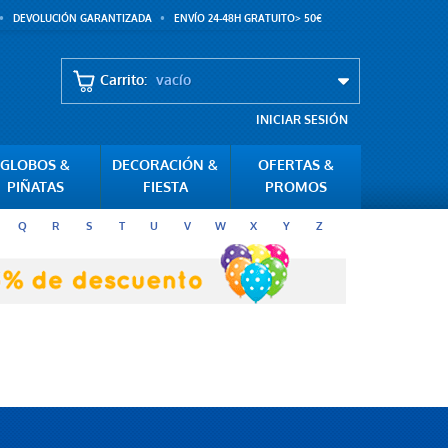
DEVOLUCIÓN GARANTIZADA
ENVÍO 24-48H GRATUITO> 50€
Carrito:
vacío
INICIAR SESIÓN
GLOBOS &
DECORACIÓN &
OFERTAS &
PIÑATAS
FIESTA
PROMOS
Q
R
S
T
U
V
W
X
Y
Z