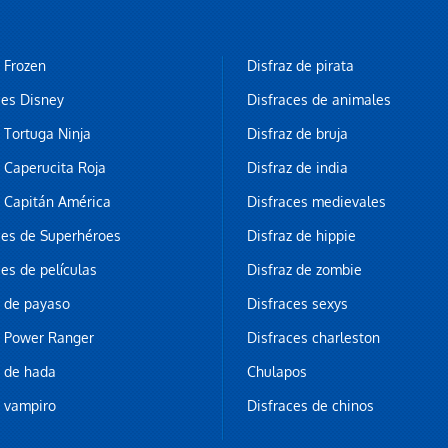
z Frozen
Disfraz de pirata
ces Disney
Disfraces de animales
z Tortuga Ninja
Disfraz de bruja
z Caperucita Roja
Disfraz de india
z Capitán América
Disfraces medievales
ces de Superhéroes
Disfraz de hippie
ces de películas
Disfraz de zombie
z de payaso
Disfraces sexys
z Power Ranger
Disfraces charleston
z de hada
Chulapos
z vampiro
Disfraces de chinos