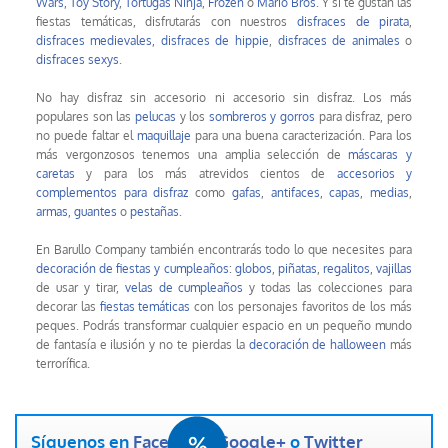
Wars
,
Toy Story
,
Tortugas Ninja
,
Frozen
o
Mario Bros
. Y si te gustan las
fiestas temáticas, disfrutarás con nuestros
disfraces de pirata
,
disfraces medievales
,
disfraces de hippie
,
disfraces de animales
o
disfraces sexys
.
No hay disfraz sin accesorio ni accesorio sin disfraz. Los más
populares son las
pelucas
y los
sombreros y gorros
para disfraz, pero
no puede faltar el
maquillaje
para una buena caracterización. Para los
más vergonzosos tenemos una amplia selección de
máscaras y
caretas
y para los más atrevidos cientos de
accesorios y
complementos para disfraz
como
gafas
,
antifaces
,
capas
,
medias
,
armas
,
guantes
o
pestañas
.
En Barullo Company también encontrarás todo lo que necesites para
decoración de fiestas y cumpleaños
:
globos
,
piñatas
,
regalitos
,
vajillas
de usar y tirar,
velas de cumpleaños
y todas las colecciones para
decorar las
fiestas temáticas
con los personajes favoritos de los más
peques. Podrás transformar cualquier espacio en un pequeño mundo
de fantasía e ilusión y no te pierdas la
decoración de halloween
más
terrorífica.
Síguenos en
Facebook
,
Google+
o
Twitter