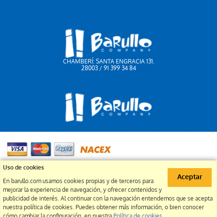
CHAMBERÍ: SANTA ENGRACIA 131.
28003 / 91 399 34 84
91 399 34 84
Uso de cookies
Aceptar
En barullo.com usamos cookies propias y de terceros para
info@barullo.com
mejorar la experiencia de navegación, y ofrecer contenidos y
publicidad de interés. Al continuar con la navegación entendemos que se acepta
nuestra política de cookies. Puedes obtener más información, o bien conocer
cómo cambiar la configuración, en nuestra
Política de cookies
.