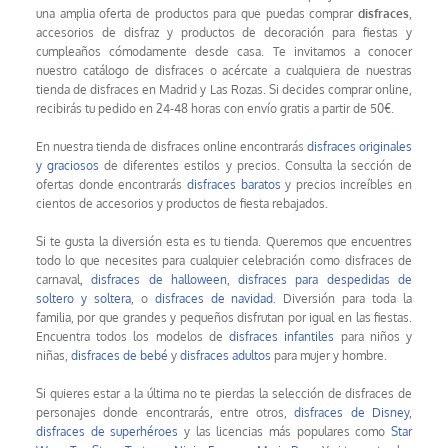
una amplia oferta de productos para que puedas comprar
disfraces
,
accesorios de disfraz y productos de decoración para fiestas y
cumpleaños cómodamente desde casa. Te invitamos a conocer
nuestro catálogo de disfraces o acércate a cualquiera de nuestras
tienda de disfraces en Madrid y Las Rozas. Si decides comprar online,
recibirás tu pedido en 24-48 horas con envío gratis a partir de 50€.
En nuestra tienda de disfraces online encontrarás
disfraces originales
y graciosos
de diferentes estilos y precios. Consulta la sección de
ofertas donde encontrarás
disfraces baratos
y precios increíbles en
cientos de accesorios y productos de fiesta rebajados.
Si te gusta la diversión esta es tu tienda. Queremos que encuentres
todo lo que necesites para cualquier celebración como disfraces de
carnaval,
disfraces de halloween
,
disfraces para despedidas de
soltero y soltera
, o
disfraces de navidad
. Diversión para toda la
familia, por que grandes y pequeños disfrutan por igual en las fiestas.
Encuentra todos los modelos de
disfraces infantiles
para niños y
niñas,
disfraces de bebé
y
disfraces adultos
para mujer y hombre.
Si quieres estar a la última no te pierdas la selección de disfraces de
personajes donde encontrarás, entre otros,
disfraces de Disney
,
disfraces de superhéroes
y las licencias más populares como
Star