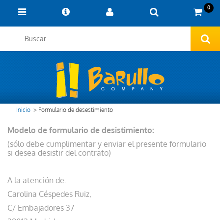
0
Inicio
>
Formulario de desestimiento
Modelo de formulario de desistimiento:
(sólo debe cumplimentar y enviar el presente formulario
si desea desistir del contrato)
A la atención de:
Carolina Céspedes Ruiz,
C/ Embajadores 37