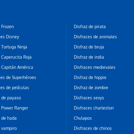
z Frozen
Disfraz de pirata
ces Disney
Disfraces de animales
z Tortuga Ninja
Disfraz de bruja
z Caperucita Roja
Disfraz de india
z Capitán América
Disfraces medievales
ces de Superhéroes
Disfraz de hippie
ces de películas
Disfraz de zombie
z de payaso
Disfraces sexys
z Power Ranger
Disfraces charleston
z de hada
Chulapos
z vampiro
Disfraces de chinos