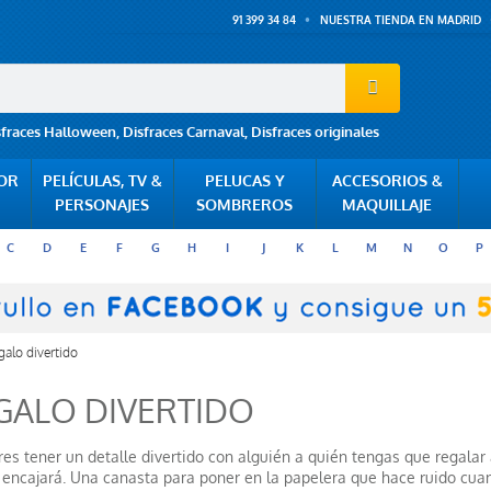
91 399 34 84
NUESTRA TIENDA EN MADRID
sfraces Halloween
,
Disfraces Carnaval
,
Disfraces originales
POR
PELÍCULAS, TV &
PELUCAS Y
ACCESORIOS &
PERSONAJES
SOMBREROS
MAQUILLAJE
C
D
E
F
G
H
I
J
K
L
M
N
O
P
galo divertido
GALO DIVERTIDO
res tener un detalle divertido con alguién a quién tengas que regalar
 encajará. Una canasta para poner en la papelera que hace ruido cua