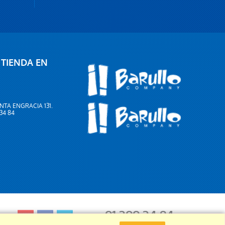
 TIENDA EN
NTA ENGRACIA 131.
 34 84
91 399 34 84