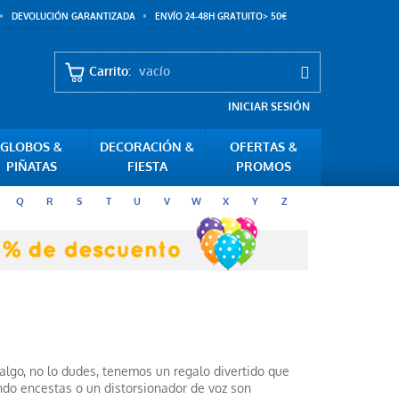
DEVOLUCIÓN GARANTIZADA
ENVÍO 24-48H GRATUITO> 50€
Carrito:
vacío
INICIAR SESIÓN
GLOBOS &
DECORACIÓN &
OFERTAS &
PIÑATAS
FIESTA
PROMOS
Q
R
S
T
U
V
W
X
Y
Z
 algo, no lo dudes, tenemos un regalo divertido que
ndo encestas o un distorsionador de voz son