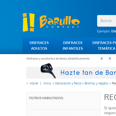
Ejemplo:
Di
DISFRACES
DISFRACES
DISFRACES 
ADULTOS
INFANTILES
TEMÁTICA
Disfraces y productos de fiesta alfabéticamente:
A
B
<
Volver
|
Inicio
>
Decoracion y fiesta
>
Bromas y regalos
>
Re
RE
FILTROS HABILITADOS:
Si quie
seguro