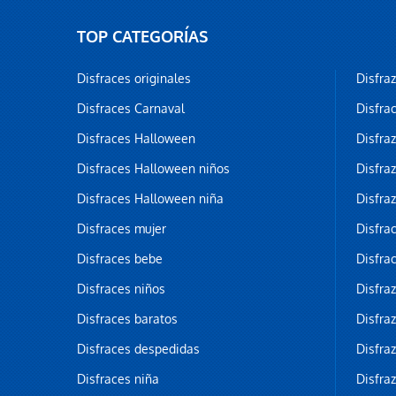
TOP CATEGORÍAS
Disfraces originales
Disfra
Disfraces Carnaval
Disfra
Disfraces Halloween
Disfra
Disfraces Halloween niños
Disfra
Disfraces Halloween niña
Disfra
Disfraces mujer
Disfra
Disfraces bebe
Disfra
Disfraces niños
Disfra
Disfraces baratos
Disfra
Disfraces despedidas
Disfra
Disfraces niña
Disfra