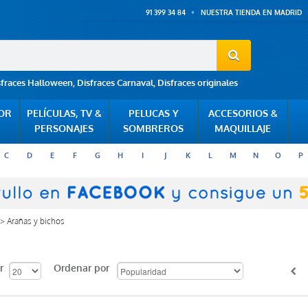
91 399 34 84
NUESTRA TIENDA EN MADRID
sfraces Halloween
,
Disfraces Carnaval
,
Disfraces originales
POR
PELÍCULAS, TV &
PELUCAS Y
ACCESORIOS &
PERSONAJES
SOMBREROS
MAQUILLAJE
C
D
E
F
G
H
I
J
K
L
M
N
O
P
>
Arañas y bichos
r
Ordenar por