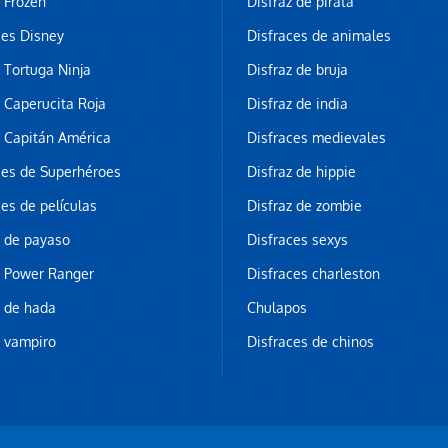
z Frozen
Disfraz de pirata
ces Disney
Disfraces de animales
z Tortuga Ninja
Disfraz de bruja
z Caperucita Roja
Disfraz de india
z Capitán América
Disfraces medievales
ces de Superhéroes
Disfraz de hippie
ces de películas
Disfraz de zombie
z de payaso
Disfraces sexys
z Power Ranger
Disfraces charleston
z de hada
Chulapos
z vampiro
Disfraces de chinos