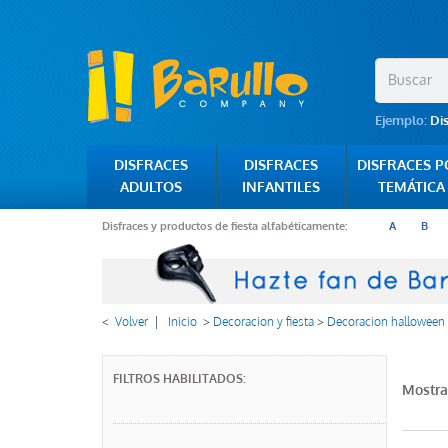
Ejemplo:
Di
DISFRACES
DISFRACES
DISFRACES 
ADULTOS
INFANTILES
TEMÁTICA
Disfraces y productos de fiesta alfabéticamente:
A
B
<
Volver
|
Inicio
>
Decoracion y fiesta
>
Decoracion halloween
FILTROS HABILITADOS:
Mostra