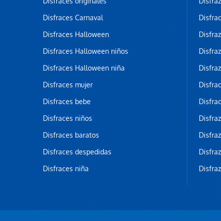
Disfraces originales
Disfra
Disfraces Carnaval
Disfra
Disfraces Halloween
Disfra
Disfraces Halloween niños
Disfra
Disfraces Halloween niña
Disfra
Disfraces mujer
Disfra
Disfraces bebe
Disfra
Disfraces niños
Disfra
Disfraces baratos
Disfra
Disfraces despedidas
Disfra
Disfraces niña
Disfra