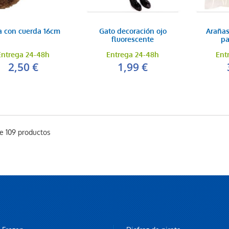
a con cuerda 16cm
Gato decoración ojo
Arañas
fluorescente
pa
Entrega 24-48h
Entrega 24-48h
Ent
2,50 €
1,99 €
de 109 productos