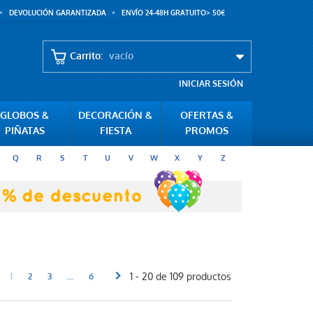
DEVOLUCIÓN GARANTIZADA
ENVÍO 24-48H GRATUITO> 50€
Carrito:
vacío
INICIAR SESIÓN
GLOBOS &
DECORACIÓN &
OFERTAS &
PIÑATAS
FIESTA
PROMOS
Q
R
S
T
U
V
W
X
Y
Z
1 - 20 de 109 productos
1
2
3
...
6