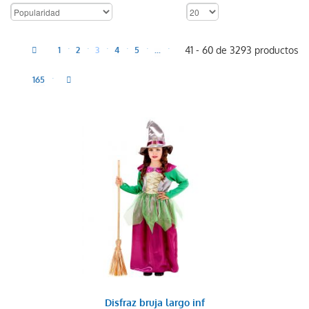
41 - 60 de 3293 productos
1
2
3
4
5
...
165
Disfraz bruja largo inf