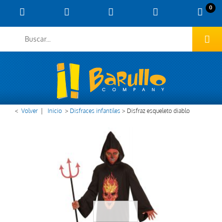
0
<
Volver
|
Inicio
>
Disfraces infantiles
>
Disfraz esqueleto diablo