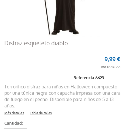
Disfraz esqueleto diablo
9,99 €
Referencia
6623
Terrorífico disfraz para niños en Halloween compuesto
por una túnica negra con capucha impresa con una cara
de fuego en el pecho. Disponible para niños de 5 a 13
años.
Más detalles
Tabla de tallas
Cantidad: