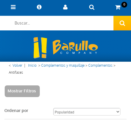
0
<
Volver
|
Inicio
>
Complementos y maquillaje
>
Complementos
>
Antifaces
Mostrar Filtros
Ordenar por