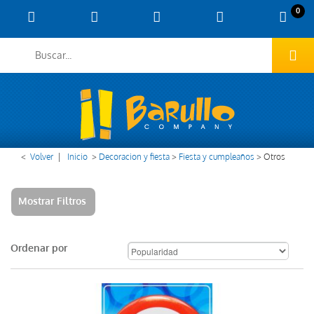
0
<
Volver
|
Inicio
>
Decoracion y fiesta
>
Fiesta y cumpleaños
>
Otros
Mostrar Filtros
Ordenar por