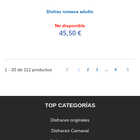
Disfraz romana adulto
No disponible
45,50 €
1 - 20 de 112 productos
1
2
3
...
6
TOP CATEGORÍAS
Disfraces originales
Disfraces Carnaval