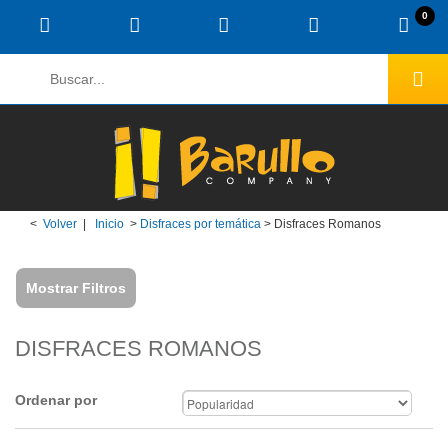
0
<
Volver
|
Inicio
>
Disfraces por temática
>
Disfraces Romanos
Mostrar Filtros
DISFRACES ROMANOS
Ordenar por