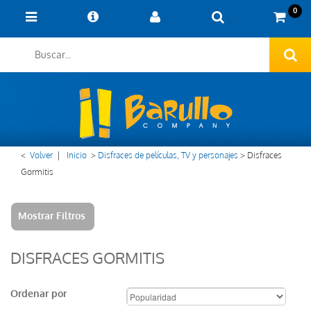
0
<
Volver
|
Inicio
>
Disfraces de películas, TV y personajes
>
Disfraces
Gormitis
Mostrar Filtros
DISFRACES GORMITIS
Ordenar por