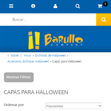
0
<
Volver
|
Inicio
>
Disfraces de Halloween
>
Accesorios disfraces Halloween
>
Capas para Halloween
Mostrar Filtros
CAPAS PARA HALLOWEEN
Ordenar por