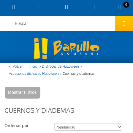
0
<
Volver
|
Inicio
>
Disfraces de Halloween
>
Accesorios disfraces Halloween
>
Cuernos y diademas
Mostrar Filtros
CUERNOS Y DIADEMAS
Ordenar por