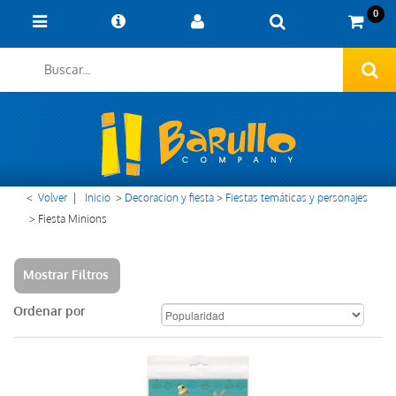
0
<
Volver
|
Inicio
>
Decoracion y fiesta
>
Fiestas temáticas y personajes
>
Fiesta Minions
Mostrar Filtros
Ordenar por