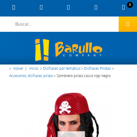
0
<
Volver
|
Inicio
>
Disfraces por temática
>
Disfraces Piratas
>
Accesorios disfraces pirata
>
Sombrero pirata casco rojo negro