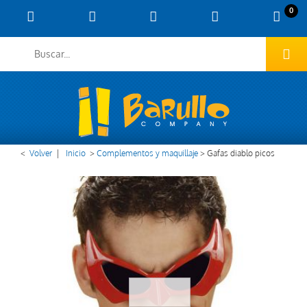
0
<
Volver
|
Inicio
>
Complementos y maquillaje
>
Gafas diablo picos