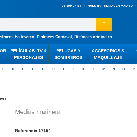
91 399 34 84
NUESTRA TIENDA EN MADRID
isfraces Halloween
,
Disfraces Carnaval
,
Disfraces originales
POR
PELÍCULAS, TV &
PELUCAS Y
ACCESORIOS &
PERSONAJES
SOMBREROS
MAQUILLAJE
C
D
E
F
G
H
I
J
K
L
M
N
O
P
nera
Medias marinera
Referencia
17154