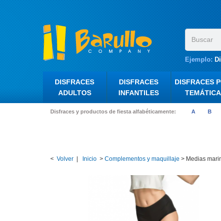
Ejemplo:
D
DISFRACES
DISFRACES
DISFRACES 
ADULTOS
INFANTILES
TEMÁTICA
Disfraces y productos de fiesta alfabéticamente:
A
B
<
Volver
|
Inicio
>
Complementos y maquillaje
>
Medias mari