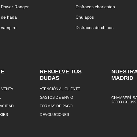
z Power Ranger
Disfraces charleston
z de hada
Chulapos
z vampiro
Disfraces de chinos
TE
RESUELVE TUS
NUESTRA
DUDAS
MADRID
 VENTA
ATENCIÓN AL CLIENTE
A
GASTOS DE ENVÍO
CHAMBERÍ: SA
28003 / 91 399
VACIDAD
FORMAS DE PAGO
KIES
DEVOLUCIONES