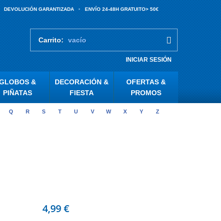
DEVOLUCIÓN GARANTIZADA
ENVÍO 24-48H GRATUITO> 50€
Carrito:
vacío
INICIAR SESIÓN
GLOBOS &
DECORACIÓN &
OFERTAS &
PIÑATAS
FIESTA
PROMOS
Q
R
S
T
U
V
W
X
Y
Z
4,99 €