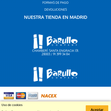
FORMAS DE PAGO
DEVOLUCIONES
NUESTRA TIENDA EN MADRID
CHAMBERÍ: SANTA ENGRACIA 131.
28003 / 91 399 34 84
91 399 34 84
Uso de cookies
Aceptar