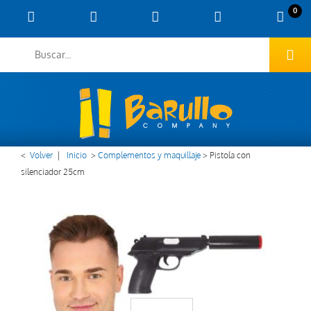
0
<
Volver
|
Inicio
>
Complementos y maquillaje
>
Pistola con
silenciador 25cm