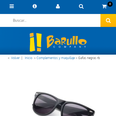
0
<
Volver
|
Inicio
>
Complementos y maquillaje
>
Gafas negras rb