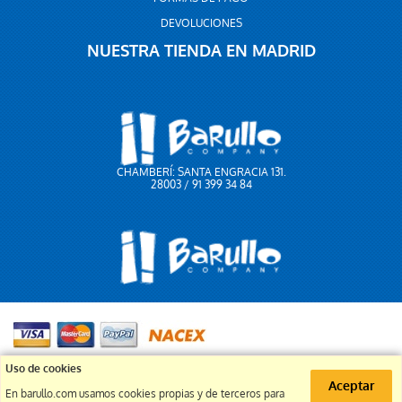
DEVOLUCIONES
NUESTRA TIENDA EN MADRID
CHAMBERÍ: SANTA ENGRACIA 131.
28003 / 91 399 34 84
91 399 34 84
Uso de cookies
Aceptar
En barullo.com usamos cookies propias y de terceros para