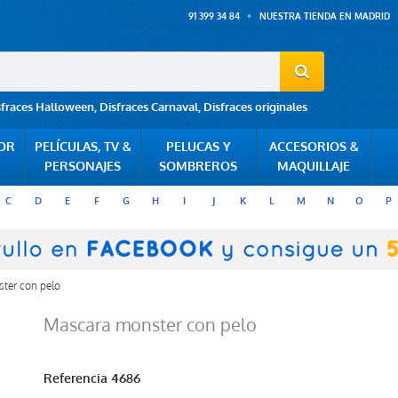
91 399 34 84
NUESTRA TIENDA EN MADRID
sfraces Halloween
,
Disfraces Carnaval
,
Disfraces originales
POR
PELÍCULAS, TV &
PELUCAS Y
ACCESORIOS &
PERSONAJES
SOMBREROS
MAQUILLAJE
C
D
E
F
G
H
I
J
K
L
M
N
O
P
ter con pelo
Mascara monster con pelo
Referencia
4686