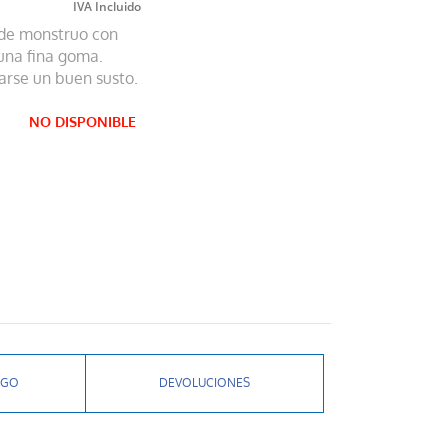
 de monstruo con
 una fina goma.
varse un buen susto.
NO DISPONIBLE
AGO
DEVOLUCIONES