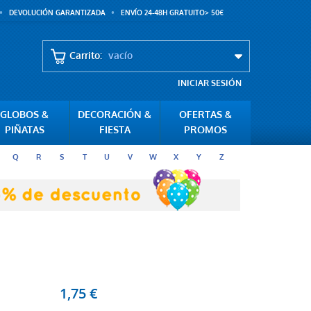
DEVOLUCIÓN GARANTIZADA
ENVÍO 24-48H GRATUITO> 50€
Carrito:
vacío
INICIAR SESIÓN
GLOBOS &
DECORACIÓN &
OFERTAS &
PIÑATAS
FIESTA
PROMOS
Q
R
S
T
U
V
W
X
Y
Z
1,75 €