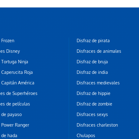
z Frozen
Disfraz de pirata
ces Disney
Disfraces de animales
z Tortuga Ninja
Disfraz de bruja
z Caperucita Roja
Disfraz de india
z Capitán América
Disfraces medievales
ces de Superhéroes
Disfraz de hippie
ces de películas
Disfraz de zombie
z de payaso
Disfraces sexys
z Power Ranger
Disfraces charleston
z de hada
Chulapos