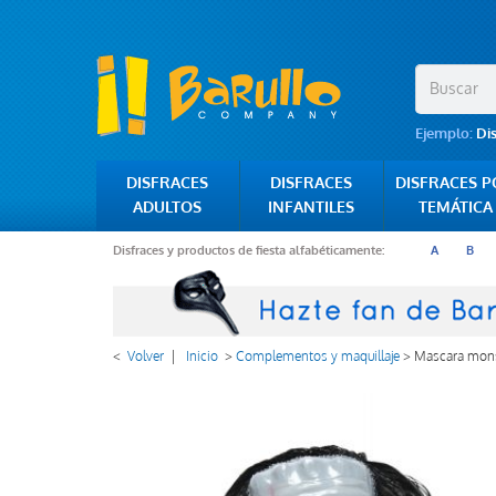
Ejemplo:
Di
DISFRACES
DISFRACES
DISFRACES 
ADULTOS
INFANTILES
TEMÁTICA
Disfraces y productos de fiesta alfabéticamente:
A
B
<
Volver
|
Inicio
>
Complementos y maquillaje
>
Mascara mons