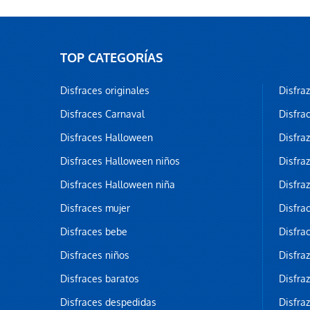
TOP CATEGORÍAS
Disfraces originales
Disfra
Disfraces Carnaval
Disfra
Disfraces Halloween
Disfra
Disfraces Halloween niños
Disfra
Disfraces Halloween niña
Disfra
Disfraces mujer
Disfra
Disfraces bebe
Disfra
Disfraces niños
Disfra
Disfraces baratos
Disfra
Disfraces despedidas
Disfra