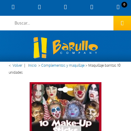
0
<
Volver
|
Inicio
>
Complementos y maquillaje
>
Maquillaje barritas 10
unidades