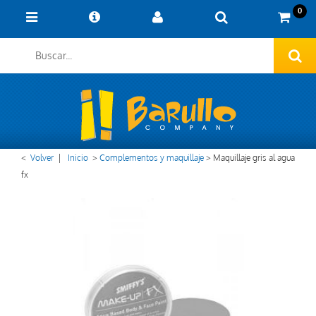
0
<
Volver
|
Inicio
>
Complementos y maquillaje
>
Maquillaje gris al agua
fx