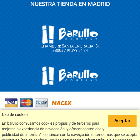
NUESTRA TIENDA EN MADRID
CHAMBERÍ: SANTA ENGRACIA 131.
28003 / 91 399 34 84
91 399 34 84
Uso de cookies
Aceptar
En barullo.com usamos cookies propias y de terceros para
info@barullo.com
mejorar la experiencia de navegación, y ofrecer contenidos y
publicidad de interés. Al continuar con la navegación entendemos que se acepta