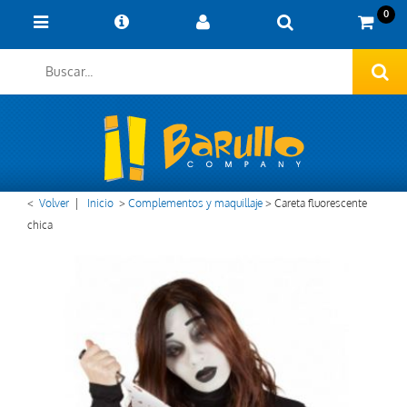
0
<
Volver
|
Inicio
>
Complementos y maquillaje
>
Careta fluorescente
chica