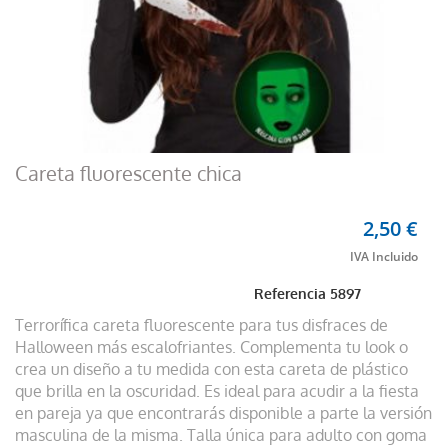
Careta fluorescente chica
2,50 €
Referencia
5897
Terrorífica careta fluorescente para tus disfraces de
Halloween más escalofriantes. Complementa tu look o
crea un diseño a tu medida con esta careta de plástico
que brilla en la oscuridad. Es ideal para acudir a la fiesta
en pareja ya que encontrarás disponible a parte la versión
masculina de la misma. Talla única para adulto con goma