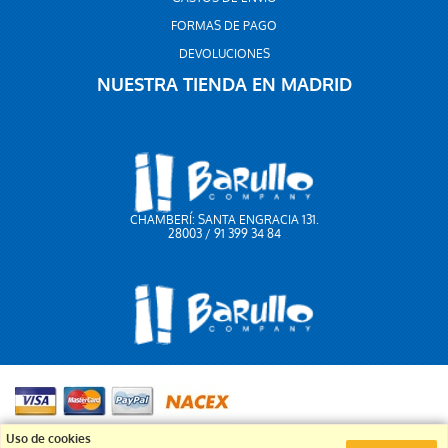
FORMAS DE PAGO
DEVOLUCIONES
NUESTRA TIENDA EN MADRID
CHAMBERÍ: SANTA ENGRACIA 131.
28003 / 91 399 34 84
91 399 34 84
Uso de cookies