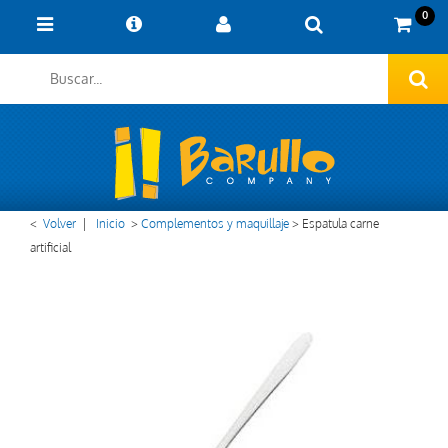
0
<
Volver
|
Inicio
>
Complementos y maquillaje
>
Espatula carne
artificial