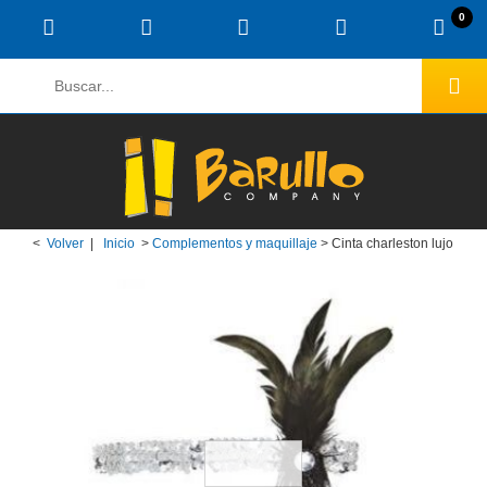
0
<
Volver
|
Inicio
>
Complementos y maquillaje
>
Cinta charleston lujo