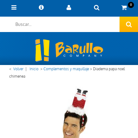
0
<
Volver
|
Inicio
>
Complementos y maquillaje
>
Diadema papa noel
chimenea