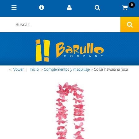
0
<
Volver
|
Inicio
>
Complementos y maquillaje
>
Collar hawaiana rosa