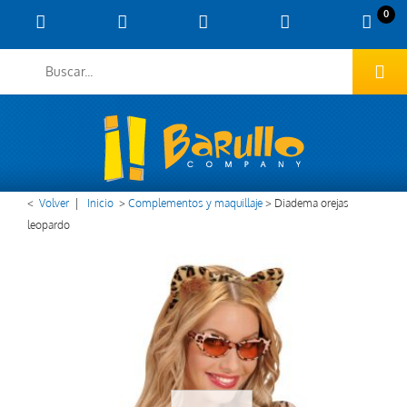
0
<
Volver
|
Inicio
>
Complementos y maquillaje
>
Diadema orejas
leopardo