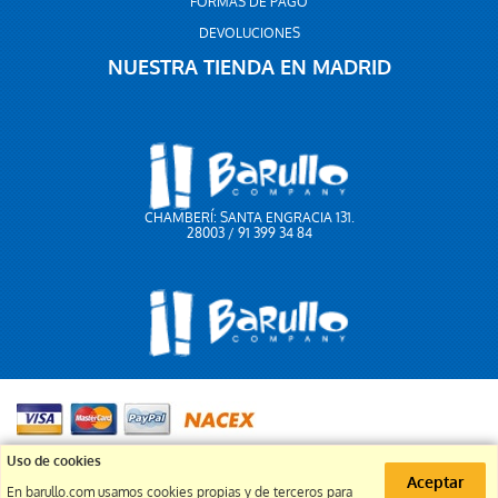
FORMAS DE PAGO
DEVOLUCIONES
NUESTRA TIENDA EN MADRID
CHAMBERÍ: SANTA ENGRACIA 131.
28003 / 91 399 34 84
91 399 34 84
Uso de cookies
Aceptar
En barullo.com usamos cookies propias y de terceros para