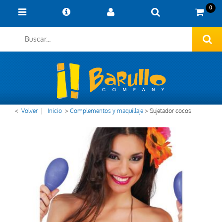
0
<
Volver
|
Inicio
>
Complementos y maquillaje
>
Sujetador cocos