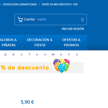
DEVOLUCIÓN GARANTIZADA
ENVÍO 24-48H GRATUITO> 50€
Carrito:
vacío
INICIAR SESIÓN
GLOBOS &
DECORACIÓN &
OFERTAS &
PIÑATAS
FIESTA
PROMOS
Q
R
S
T
U
V
W
X
Y
Z
5,90 €