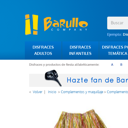
Ejemplo:
Di
DISFRACES
DISFRACES
DISFRACES 
ADULTOS
INFANTILES
TEMÁTICA
Disfraces y productos de fiesta alfabéticamente:
A
B
<
Volver
|
Inicio
>
Complementos y maquillaje
>
Complement