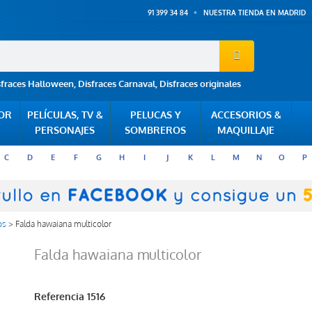
91 399 34 84
NUESTRA TIENDA EN MADRID
sfraces Halloween
,
Disfraces Carnaval
,
Disfraces originales
POR
PELÍCULAS, TV &
PELUCAS Y
ACCESORIOS &
PERSONAJES
SOMBREROS
MAQUILLAJE
C
D
E
F
G
H
I
J
K
L
M
N
O
P
os
>
Falda hawaiana multicolor
Falda hawaiana multicolor
Referencia
1516