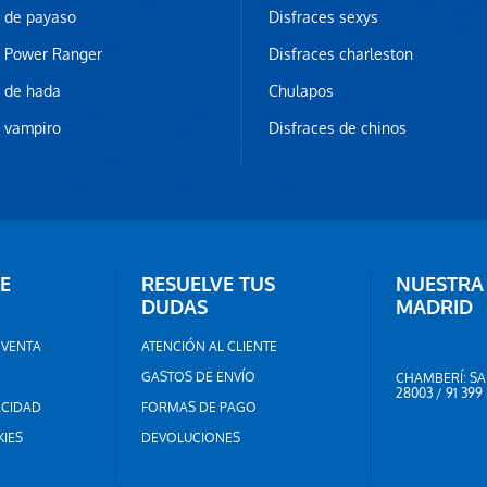
z de payaso
Disfraces sexys
z Power Ranger
Disfraces charleston
z de hada
Chulapos
z vampiro
Disfraces de chinos
E
RESUELVE TUS
NUESTRA
DUDAS
MADRID
 VENTA
ATENCIÓN AL CLIENTE
GASTOS DE ENVÍO
CHAMBERÍ: SA
28003 / 91 399
ACIDAD
FORMAS DE PAGO
KIES
DEVOLUCIONES