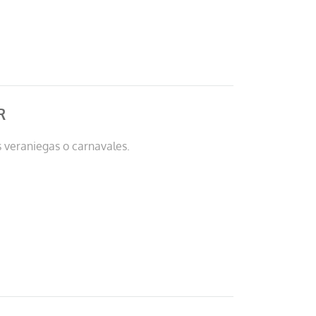
R
s veraniegas o carnavales.