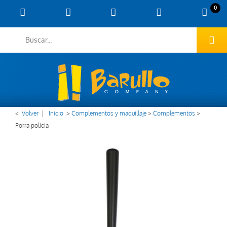
0
<
Volver
|
Inicio
>
Complementos y maquillaje
>
Complementos
>
Porra policia