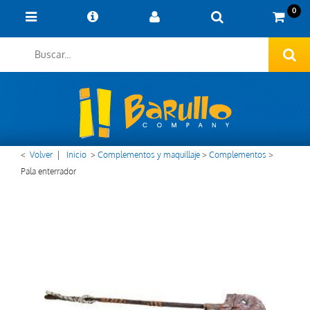
0
<
Volver
|
Inicio
>
Complementos y maquillaje
>
Complementos
>
Pala enterrador