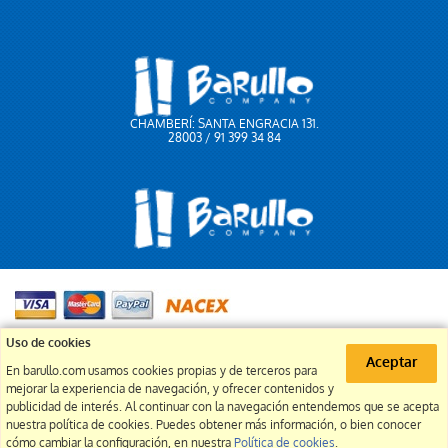
CHAMBERÍ: SANTA ENGRACIA 131.
28003 / 91 399 34 84
91 399 34 84
Uso de cookies
Aceptar
En barullo.com usamos cookies propias y de terceros para
info@barullo.com
mejorar la experiencia de navegación, y ofrecer contenidos y
publicidad de interés. Al continuar con la navegación entendemos que se acepta
nuestra política de cookies. Puedes obtener más información, o bien conocer
cómo cambiar la configuración, en nuestra
Política de cookies
.