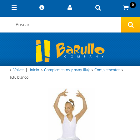
0
<
Volver
|
Inicio
>
Complementos y maquillaje
>
Complementos
>
Tutu blanco