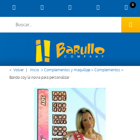
0
<
Volver
|
Inicio
>
Complementos y maquillaje
>
Complementos
>
Banda soy la novia para personalizar