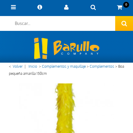
0
<
Volver
|
Inicio
>
Complementos y maquillaje
>
Complementos
>
Boa
pequeña amarilla 150cm