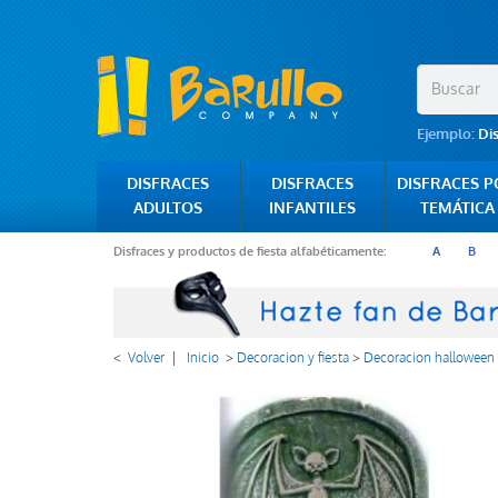
Ejemplo:
Di
DISFRACES
DISFRACES
DISFRACES 
ADULTOS
INFANTILES
TEMÁTICA
Disfraces y productos de fiesta alfabéticamente:
A
B
<
Volver
|
Inicio
>
Decoracion y fiesta
>
Decoracion halloween