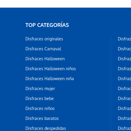
TOP CATEGORÍAS
Disfraces originales
Disfra
Disfraces Carnaval
Disfra
Disfraces Halloween
Disfra
Disfraces Halloween niños
Disfra
Disfraces Halloween niña
Disfra
Disfraces mujer
Disfra
Disfraces bebe
Disfra
Disfraces niños
Disfra
Disfraces baratos
Disfra
Disfraces despedidas
Disfra