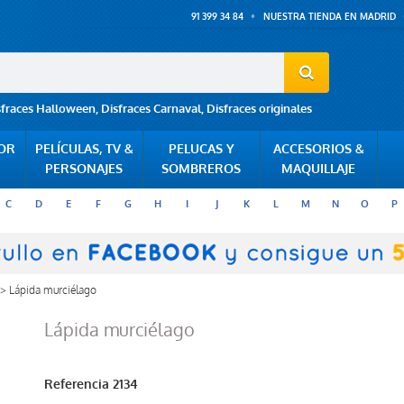
91 399 34 84
NUESTRA TIENDA EN MADRID
sfraces Halloween
,
Disfraces Carnaval
,
Disfraces originales
POR
PELÍCULAS, TV &
PELUCAS Y
ACCESORIOS &
PERSONAJES
SOMBREROS
MAQUILLAJE
C
D
E
F
G
H
I
J
K
L
M
N
O
P
>
Lápida murciélago
Lápida murciélago
Referencia
2134