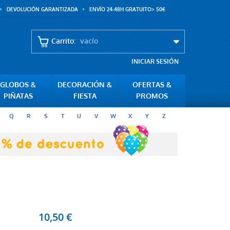
DEVOLUCIÓN GARANTIZADA
ENVÍO 24-48H GRATUITO> 50€
Carrito:
vacío
INICIAR SESIÓN
GLOBOS &
DECORACIÓN &
OFERTAS &
PIÑATAS
FIESTA
PROMOS
Q
R
S
T
U
V
W
X
Y
Z
10,50 €