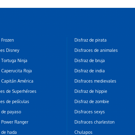
z Frozen
Disfraz de pirata
ces Disney
Disfraces de animales
z Tortuga Ninja
Disfraz de bruja
z Caperucita Roja
Disfraz de india
z Capitán América
Disfraces medievales
ces de Superhéroes
Disfraz de hippie
ces de películas
Disfraz de zombie
z de payaso
Disfraces sexys
z Power Ranger
Disfraces charleston
z de hada
Chulapos