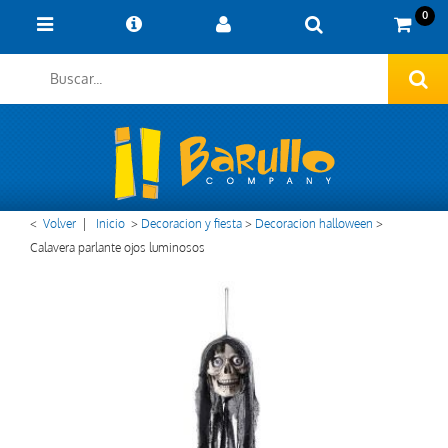
0
<
Volver
|
Inicio
>
Decoracion y fiesta
>
Decoracion halloween
>
Calavera parlante ojos luminosos