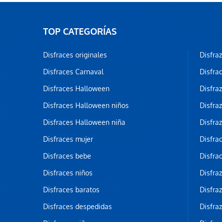
TOP CATEGORÍAS
Disfraces originales
Disfra
Disfraces Carnaval
Disfra
Disfraces Halloween
Disfra
Disfraces Halloween niños
Disfra
Disfraces Halloween niña
Disfra
Disfraces mujer
Disfra
Disfraces bebe
Disfra
Disfraces niños
Disfra
Disfraces baratos
Disfra
Disfraces despedidas
Disfra