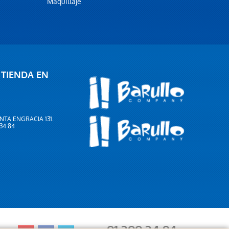
Maquillaje
 TIENDA EN
NTA ENGRACIA 131.
 34 84