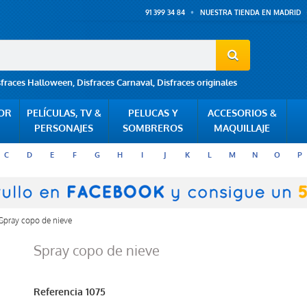
91 399 34 84
NUESTRA TIENDA EN MADRID
sfraces Halloween
,
Disfraces Carnaval
,
Disfraces originales
POR
PELÍCULAS, TV &
PELUCAS Y
ACCESORIOS &
PERSONAJES
SOMBREROS
MAQUILLAJE
C
D
E
F
G
H
I
J
K
L
M
N
O
P
Spray copo de nieve
Spray copo de nieve
Referencia
1075