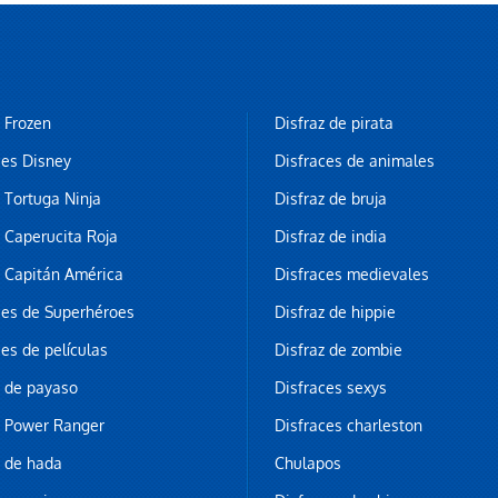
z Frozen
Disfraz de pirata
ces Disney
Disfraces de animales
z Tortuga Ninja
Disfraz de bruja
z Caperucita Roja
Disfraz de india
z Capitán América
Disfraces medievales
ces de Superhéroes
Disfraz de hippie
ces de películas
Disfraz de zombie
z de payaso
Disfraces sexys
z Power Ranger
Disfraces charleston
z de hada
Chulapos