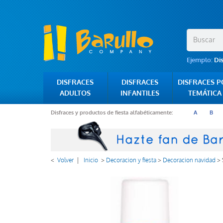
Ejemplo:
Di
DISFRACES
DISFRACES
DISFRACES 
ADULTOS
INFANTILES
TEMÁTICA
Disfraces y productos de fiesta alfabéticamente:
A
B
<
Volver
|
Inicio
>
Decoracion y fiesta
>
Decoracion navidad
>