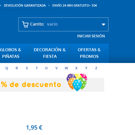
DEVOLUCIÓN GARANTIZADA
ENVÍO 24-48H GRATUITO> 50€
Carrito:
vacío
INICIAR SESIÓN
GLOBOS &
DECORACIÓN &
OFERTAS &
PIÑATAS
FIESTA
PROMOS
Q
R
S
T
U
V
W
X
Y
Z
1,95 €