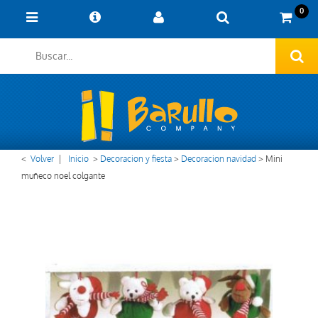
0
<
Volver
|
Inicio
>
Decoracion y fiesta
>
Decoracion navidad
>
Mini
muñeco noel colgante