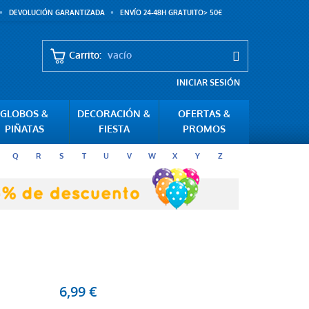
DEVOLUCIÓN GARANTIZADA
ENVÍO 24-48H GRATUITO> 50€
Carrito:
vacío
INICIAR SESIÓN
GLOBOS &
DECORACIÓN &
OFERTAS &
PIÑATAS
FIESTA
PROMOS
Q
R
S
T
U
V
W
X
Y
Z
6,99 €