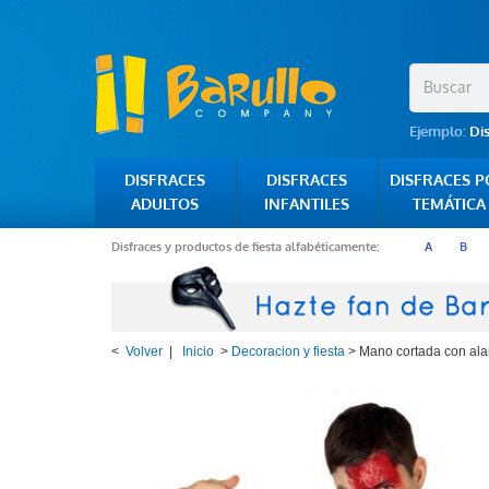
Ejemplo:
Di
DISFRACES
DISFRACES
DISFRACES 
ADULTOS
INFANTILES
TEMÁTICA
Disfraces y productos de fiesta alfabéticamente:
A
B
<
Volver
|
Inicio
>
Decoracion y fiesta
>
Mano cortada con al