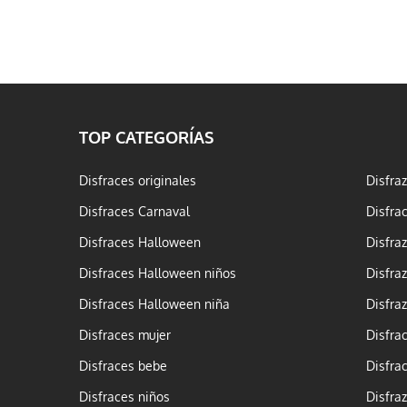
TOP CATEGORÍAS
Disfraces originales
Disfra
Disfraces Carnaval
Disfra
Disfraces Halloween
Disfra
Disfraces Halloween niños
Disfra
Disfraces Halloween niña
Disfra
Disfraces mujer
Disfra
Disfraces bebe
Disfra
Disfraces niños
Disfra