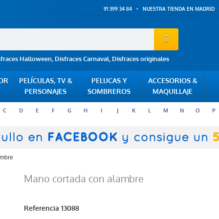
91 399 34 84
NUESTRA TIENDA EN MADRID
sfraces Halloween
,
Disfraces Carnaval
,
Disfraces originales
POR
PELÍCULAS, TV &
PELUCAS Y
ACCESORIOS &
PERSONAJES
SOMBREROS
MAQUILLAJE
C
D
E
F
G
H
I
J
K
L
M
N
O
P
ambre
Mano cortada con alambre
Referencia
13088