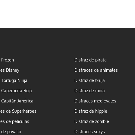
z Frozen
Disfraz de pirata
ces Disney
Disfraces de animales
z Tortuga Ninja
Disfraz de bruja
z Caperucita Roja
Disfraz de india
z Capitán América
Disfraces medievales
ces de Superhéroes
Disfraz de hippie
ces de películas
Disfraz de zombie
z de payaso
Disfraces sexys