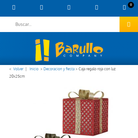
0
<
Volver
|
Inicio
>
Decoracion y fiesta
>
Caja regalo roja con luz
20x25cm