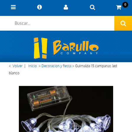
0
<
Volver
|
Inicio
>
Decoracion y fiesta
>
Guirnalda 15 campanas led
blanco