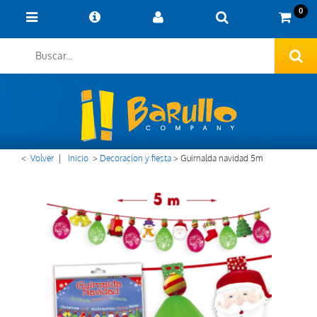
0
<
Volver
|
Inicio
>
Decoracion y fiesta
>
Guirnalda navidad 5m