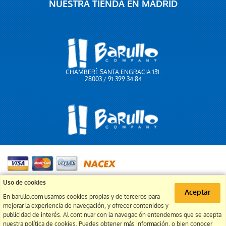
NUESTRA TIENDA EN MADRID
CHAMBERÍ: SANTA ENGRACIA 131.
28003 / 91 399 34 84
91 399 34 84
Uso de cookies
Aceptar
En barullo.com usamos cookies propias y de terceros para
info@barullo.com
mejorar la experiencia de navegación, y ofrecer contenidos y
publicidad de interés. Al continuar con la navegación entendemos que se acepta
nuestra política de cookies. Puedes obtener más información, o bien conocer