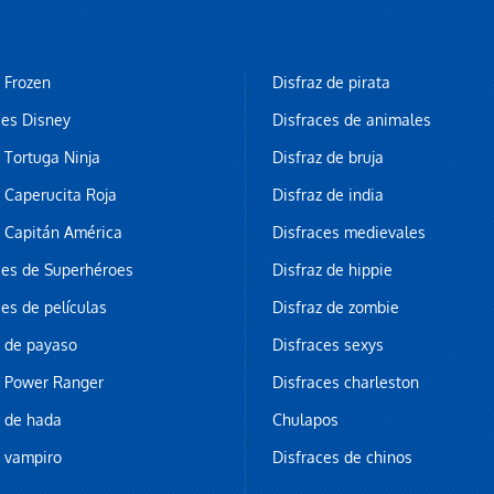
z Frozen
Disfraz de pirata
ces Disney
Disfraces de animales
z Tortuga Ninja
Disfraz de bruja
z Caperucita Roja
Disfraz de india
z Capitán América
Disfraces medievales
ces de Superhéroes
Disfraz de hippie
ces de películas
Disfraz de zombie
z de payaso
Disfraces sexys
z Power Ranger
Disfraces charleston
z de hada
Chulapos
z vampiro
Disfraces de chinos