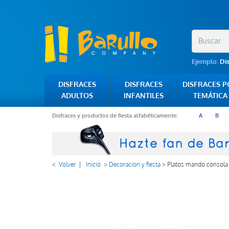
Ejemplo:
Di
DISFRACES
DISFRACES
DISFRACES 
ADULTOS
INFANTILES
TEMÁTICA
Disfraces y productos de fiesta alfabéticamente:
A
B
<
Volver
|
Inicio
>
Decoracion y fiesta
>
Platos mando consola