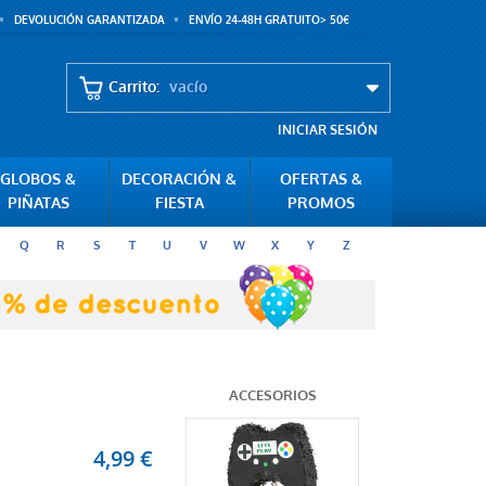
DEVOLUCIÓN GARANTIZADA
ENVÍO 24-48H GRATUITO> 50€
Carrito:
vacío
INICIAR SESIÓN
GLOBOS &
DECORACIÓN &
OFERTAS &
PIÑATAS
FIESTA
PROMOS
Q
R
S
T
U
V
W
X
Y
Z
ACCESORIOS
4,99 €