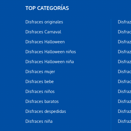
TOP CATEGORÍAS
Disfraces originales
Disfra
Disfraces Carnaval
Disfra
Disfraces Halloween
Disfra
Disfraces Halloween niños
Disfra
Disfraces Halloween niña
Disfra
Disfraces mujer
Disfra
Disfraces bebe
Disfra
Disfraces niños
Disfra
Disfraces baratos
Disfra
Disfraces despedidas
Disfra
Disfraces niña
Disfra