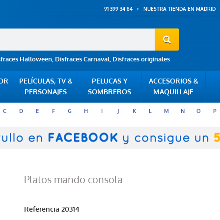
91 399 34 84
NUESTRA TIENDA EN MADRID
sfraces Halloween
,
Disfraces Carnaval
,
Disfraces originales
POR
PELÍCULAS, TV &
PELUCAS Y
ACCESORIOS &
PERSONAJES
SOMBREROS
MAQUILLAJE
C
D
E
F
G
H
I
J
K
L
M
N
O
P
Platos mando consola
Referencia
20314