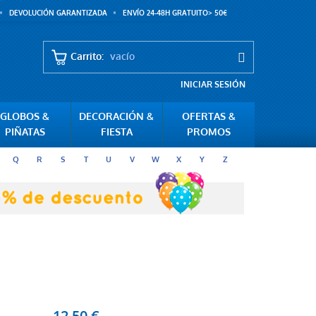
DEVOLUCIÓN GARANTIZADA
ENVÍO 24-48H GRATUITO> 50€
Carrito:
vacío
INICIAR SESIÓN
GLOBOS &
DECORACIÓN &
OFERTAS &
PIÑATAS
FIESTA
PROMOS
Q
R
S
T
U
V
W
X
Y
Z
12,50 €