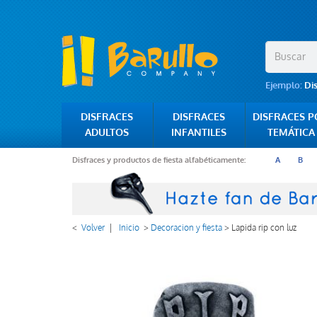
Ejemplo:
Di
DISFRACES
DISFRACES
DISFRACES 
ADULTOS
INFANTILES
TEMÁTICA
Disfraces y productos de fiesta alfabéticamente:
A
B
<
Volver
|
Inicio
>
Decoracion y fiesta
>
Lapida rip con luz