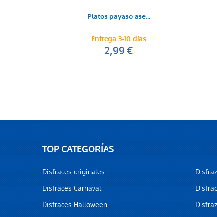
Platos payaso ase...
Entrega 3-10 días
2,99 €
TOP CATEGORÍAS
Disfraces originales
Disfra
Disfraces Carnaval
Disfra
Disfraces Halloween
Disfra