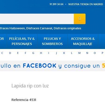
91 399 34 84
NUESTRA TIENDA EN MADRID
sfraces Halloween
,
Disfraces Carnaval
,
Disfraces originales
POR
PELÍCULAS, TV &
PELUCAS Y
ACCESORIOS &
PERSONAJES
SOMBREROS
MAQUILLAJE
C
D
E
F
G
H
I
J
K
L
M
N
O
P
Lapida rip con luz
Referencia
4531