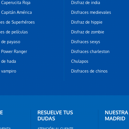
z Caperucita Roja
Disfraz de india
z Capitán América
Disfraces medievales
ces de Superhéroes
Disfraz de hippie
ces de películas
Disfraz de zombie
z de payaso
Disfraces sexys
z Power Ranger
Disfraces charleston
z de hada
Chulapos
z vampiro
Disfraces de chinos
E
RESUELVE TUS
NUESTRA
DUDAS
MADRID