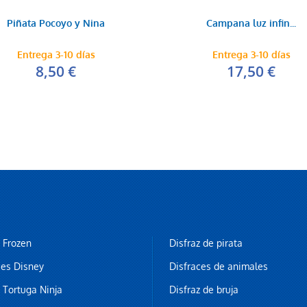
Piñata Pocoyo y Nina
Campana luz infin...
Entrega 3-10 días
Entrega 3-10 días
8,50 €
17,50 €
z Frozen
Disfraz de pirata
ces Disney
Disfraces de animales
z Tortuga Ninja
Disfraz de bruja