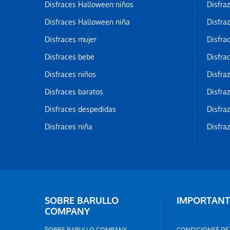
Disfraces Halloween niños
Disfra
Disfraces Halloween niña
Disfra
Disfraces mujer
Disfra
Disfraces bebe
Disfra
Disfraces niños
Disfra
Disfraces baratos
Disfra
Disfraces despedidas
Disfra
Disfraces niña
Disfra
SOBRE BARULLO
IMPORTANT
COMPANY