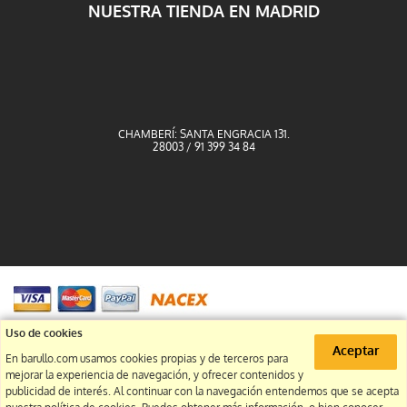
NUESTRA TIENDA EN MADRID
CHAMBERÍ: SANTA ENGRACIA 131.
28003 / 91 399 34 84
91 399 34 84
Uso de cookies
Aceptar
En barullo.com usamos cookies propias y de terceros para
info@barullo.com
mejorar la experiencia de navegación, y ofrecer contenidos y
publicidad de interés. Al continuar con la navegación entendemos que se acepta