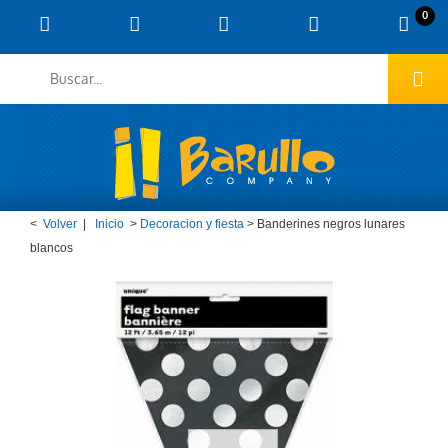
0
<
Volver
|
Inicio
>
Decoracion y fiesta
>
Banderines negros lunares
blancos